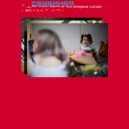
Пять лет назад впервые был впервые сыгран
спектакль «Сны Алисы»