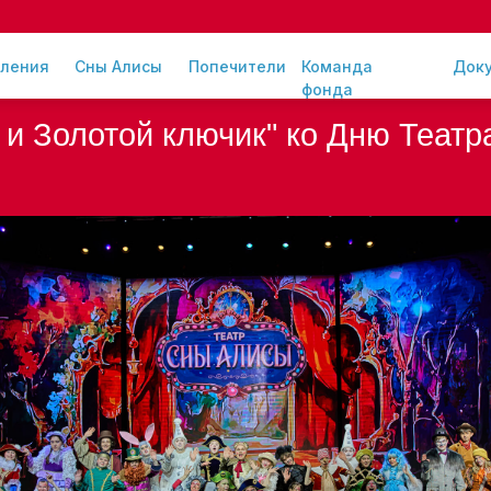
ления
Сны Алисы
Попечители
Команда
Док
фонда
 и Золотой ключик" ко Дню Театр