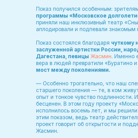
Показ получился особенным: зрителя
программы «Московское долголети
приняли наш инклюзивный театр «Сны
аплодировали и подпевали знакомым 
Показ состоялся благодаря
чуткому 
заслуженной артистки России, наро
Дагестана, певицы
Жасмин
. Именно 
вера в людей превратили «Буратино и
мост между поколениями.
— Особенно трогательно, что наш сп
старшего поколения — те, в ком жив
опыт и тонкое чувство подлинности. И
бесценен. В этом году проекту «Моск
исполнилось восемь лет, и мы решили
этим показом, ведь театр действител
проект говорит об открытости и под
Жасмин.