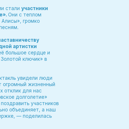
ми стали
участники
е».
Они с теплом
 Алисы», громко
песням.
наставничеству
дной артистки
её большое сердце и
 Золотой ключик» в
ектакль увидели люди
ут огромный жизненный
х отклик для нас
овское долголетие»
 поздравить участников
ьно объединяет, а наш
держке, — поделилась