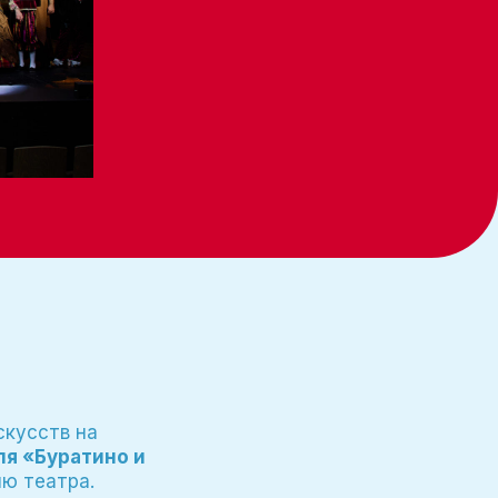
скусств на
ля «Буратино и
ю театра.