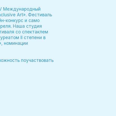
л V Международный
clusive Art». Фестиваль
йн-конкурс и само
преля. Наша студия
тиваля со спектаклем
уреатом II степени в
», номинации
можность поучаствовать