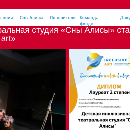
ления
Сны Алисы
Попечители
Команда
Док
фонда
ральная студия «Сны Алисы» стал
art»