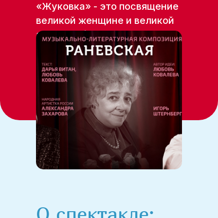
«Жуковка» - это посвящение
великой женщине и великой
актрисе, Фаине Георгиевне
Раневской.
О спектакле: