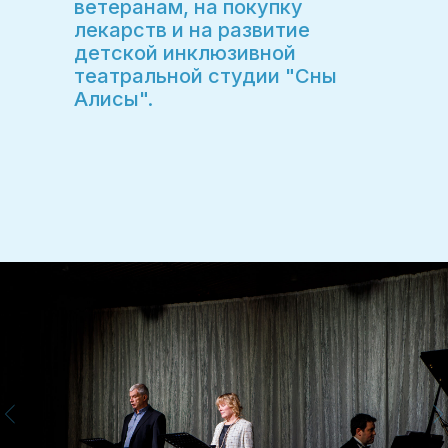
ветеранам, на покупку
лекарств и на развитие
детской инклюзивной
театральной студии "Сны
Алисы".