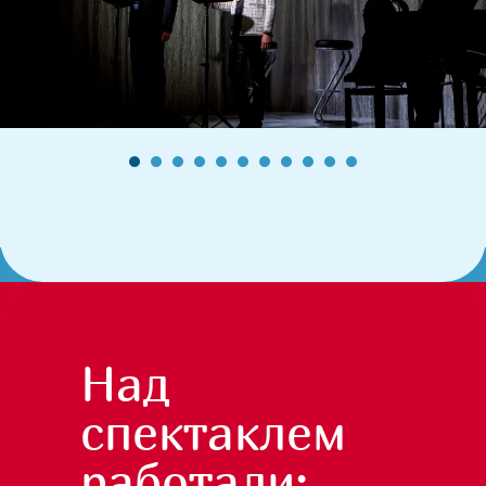
Над
спектаклем
работали: