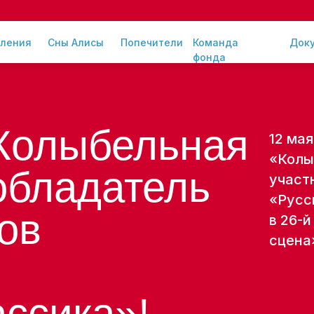
ления
Сны Алисы
Попечители
Команда
Док
фонда
Колыбельная
12 мая
«Колы
обладатель
участ
«Русс
ов
в 26-
сцена»
ассика»!