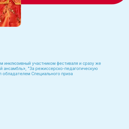
ым инклюзивный участником фестиваля и сразу же
ий ансамбль», "За режиссерско-педагогическую
л обладателем Специального приза