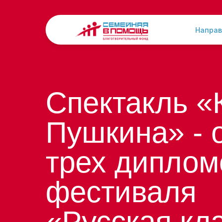
Направ
Спектакль «
Пушкина» - 
трех диплом
фестиваля
«Русская кл