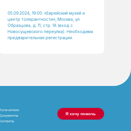
05.09.2024, 19:00. «Еврейский музей и
центр толерантности», Москва, ул.
Образцова, д. 11, стр. 1А (вход с
Новосущевского переулка). Необходима
предварительная регистрация.
Попечители
Я хочу помочь
Документы
Контакты