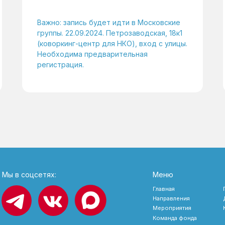
Важно: запись будет идти в Московские
группы. 22.09.2024. Петрозаводская, 18к1
(коворкинг-центр для НКО), вход с улицы.
Необходима предварительная
регистрация.
Мы в соцсетях:
Меню
Главная
Направления
Мероприятия
Команда фонда