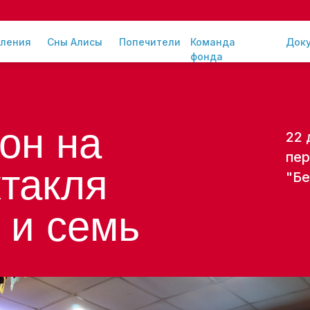
ления
Сны Алисы
Попечители
Команда
Док
фонда
он на
22 
пер
ктакля
"Бе
 и семь