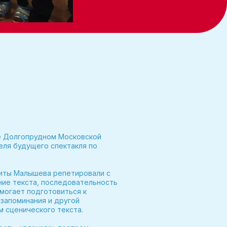
де Долгопрудном Московской
еля будущего спектакля по
иты Малышева репетировали с
ние текста, последовательность
омогает подготовиться к
 запоминания и другой
м сценического текста.