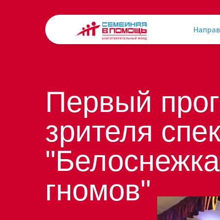
Направ
Первый прог
зрителя спе
"Белоснежка
гномов"