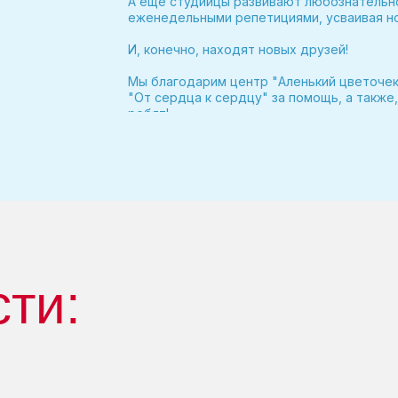
А ещё студийцы развивают любознательно
еженедельными репетициями, усваивая н
И, конечно, находят новых друзей!
Мы благодарим центр "Аленький цветоче
"От сердца к сердцу" за помощь, а также
ребят!
сти: