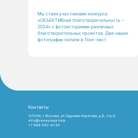
Мы стали участниками конкурса
«ОБЪЕКТИВная благотворительность –
2024» с фотоисториями различных
благотворительных проектов. Две наших
фотографии попали в Лонг-лист.
Контакты
127006, г.Москва, ул.Садовая-Каретная, д.8, стр.6
info@semeynaya.help
+7 968 590 40 65