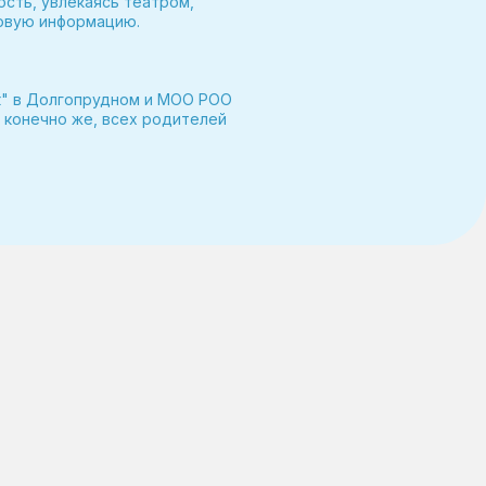
сть, увлекаясь театром,
овую информацию.
к" в Долгопрудном и МОО РОО
, конечно же, всех родителей